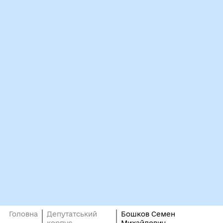
Головна
Депутатський
Бошков Семен
корпус
Михайлович