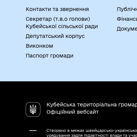
Контакти та звернення
Публіч
Секретар (т.в.о голови)
Фінанс
Кубейської сільської ради
Докуме
Депутатський корпус
Виконком
Паспорт громади
Кубейська територіальна грома
Офіційний вебсайт
Створено в межах швейцарсько-українсько
урядування задля підзвітності влади та уча