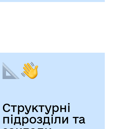
Структурні
підрозділи та