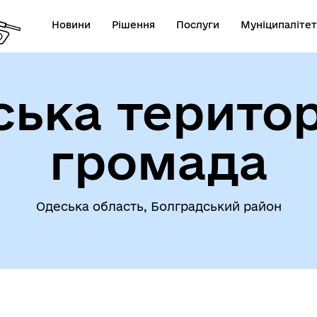
Новини
Рішення
Послуги
Муніципалітет
ська територ
громада
омога особам, які
траждали від
Інвестиційні проєкти гром
ухонебезпечних предметів
Одеська область, Болградський район