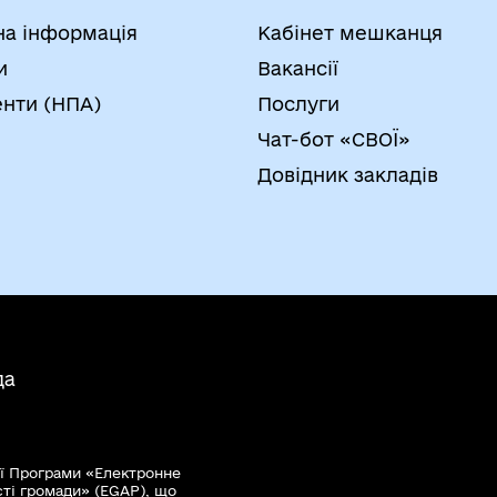
на інформація
Кабінет мешканця
и
Вакансії
нти (НПА)
Послуги
Чат-бот «СВОЇ»
Довідник закладів
да
ї Програми «Електронне
сті громади» (EGAP), що