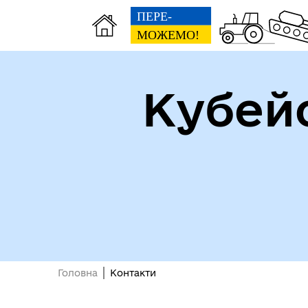
Кубей
Доп
Рада безбар'єрності
пос
виб
Головна
Контакти