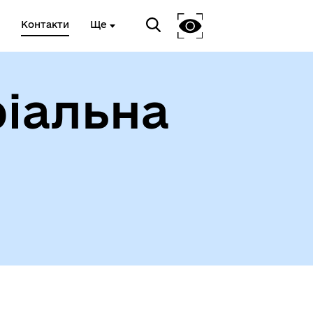
Контакти
Ще
іальна
ади