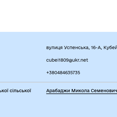
вулиця Успенська, 16-А, Кубе
cubei1809@ukr.net
+380484635735
кої сільської
Арабаджи Микола Семенови