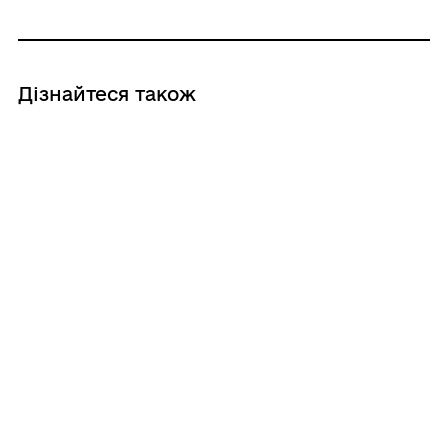
Дізнайтеся також
24/07/2026
Тобі пояснюють як жити і що робити?
24/07/2026
8 маніпуляцій твоїх батьків
23/07/2026