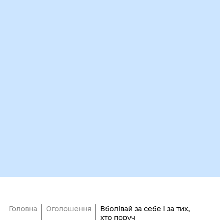
Головна
Оголошення
Вболівай за себе і за тих,
хто поруч