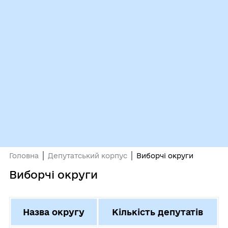
Головна
Депутатський корпус
Виборчі округи
Виборчі округи
Назва округу
Кількість депутатів