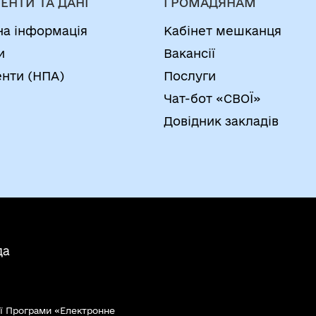
ЕНТИ ТА ДАНІ
ГРОМАДЯНАМ
на інформація
Кабінет мешканця
и
Вакансії
нти (НПА)
Послуги
Чат-бот «СВОЇ»
Довідник закладів
да
ї Програми «Електронне