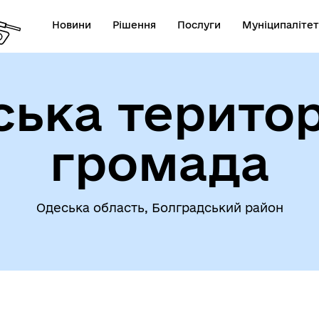
Новини
Рішення
Послуги
Муніципалітет
ська територ
омога особам, які
траждали від
Інвестиційні проєкти гром
громада
ухонебезпечних предметів
Одеська область, Болградський район