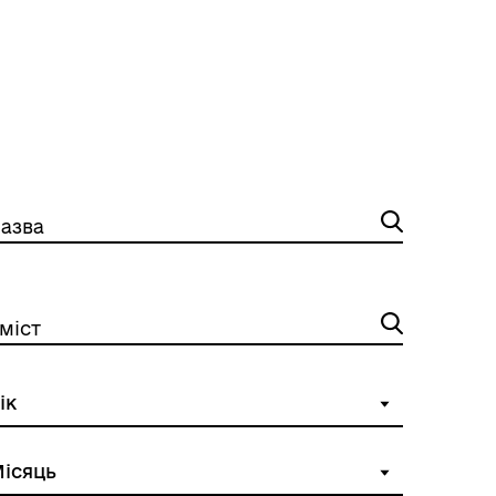
азва
міст