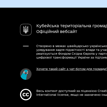
Кубейська територіальна грома
Офіційний вебсайт
Створено в межах швейцарсько-українсько
урядування задля підзвітності влади та уча
реалізується Фондом Східна Європа у парт
цифрової трансформації України за підтри
Хочете такий сайт з чат-ботом для громади
Весь контент доступний за ліцензією Creat
International license, якщо не зазначено інш