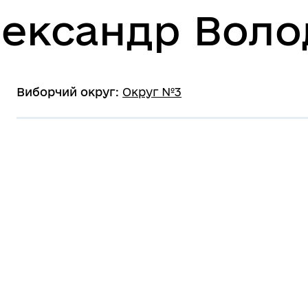
лександр Вол
Виборчий округ
:
Округ №3