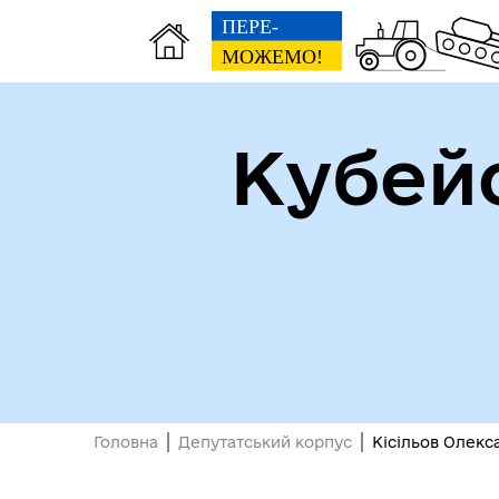
Кубей
Доп
Рада безбар'єрності
пос
виб
Головна
Депутатський корпус
Кісільов Олек