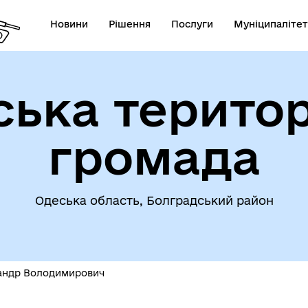
Новини
Рішення
Послуги
Муніципалітет
ська територ
омога особам, які
траждали від
Інвестиційні проєкти гром
ухонебезпечних предметів
громада
Одеська область, Болградський район
сандр Володимирович