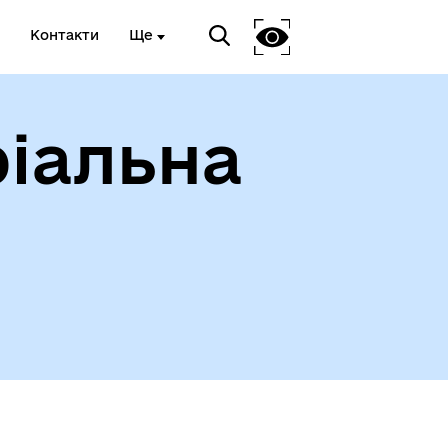
Контакти
Ще
іальна
ади