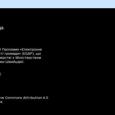
да
ї Програми «Електронне
сті громади» (EGAP), що
нерстві з Міністерством
мки Швейцарії.
?
ive Commons Attribution 4.0
е.