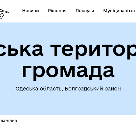
Новини
Рішення
Послуги
Муніципалітет
ська територ
омога особам, які
траждали від
Інвестиційні проєкти гром
ухонебезпечних предметів
громада
Одеська область, Болградський район
Іванівна