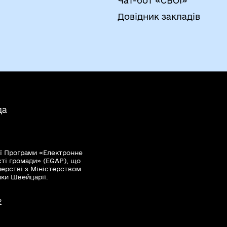
Чат-бот «СВОЇ»
Довідник закладів
да
ї Програми «Електронне
сті громади» (EGAP), що
нерстві з Міністерством
мки Швейцарії.
?