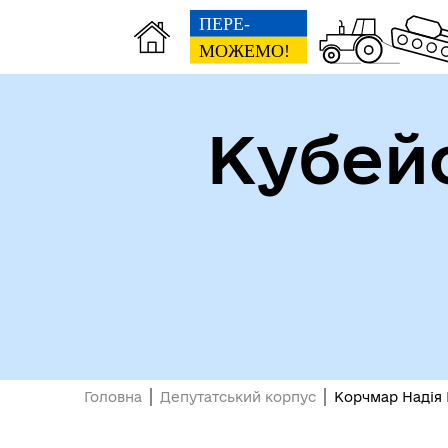
Кубей
Доп
Рада безбар'єрності
пос
виб
Головна
Депутатський корпус
Корчмар Надія 