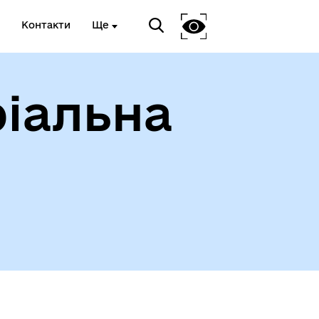
Контакти
Ще
іальна
ади