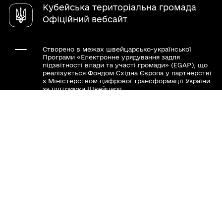
Кубейська територіальна громада
Офіційний вебсайт
Створено в межах швейцарсько-української
Програми «Електронне урядування задля
підзвітності влади та участі громади» (EGAP), що
реалізується Фондом Східна Європа у партнерстві
з Міністерством цифрової трансформації України
за підтримки Швейцарії.
Хочете такий сайт з чат-ботом для громади?
Весь контент доступний за ліцензією Creative
Commons Attribution 4.0 International license,
якщо не зазначено інше.
Слідкуй за нами тут: