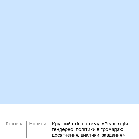
Головна
Новини
Круглий стіл на тему: «Реалізація
гендерної політики в громадах:
досягнення, виклики, завдання»