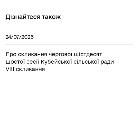
Дізнайтеся також
24/07/2026
Про скликання чергової шістдесят
шостої сесії Кубейської сільської ради
VIIІ скликання
22/07/2026
Про присвоєння адреси об’єкту
нерухомого майна
22/07/2026