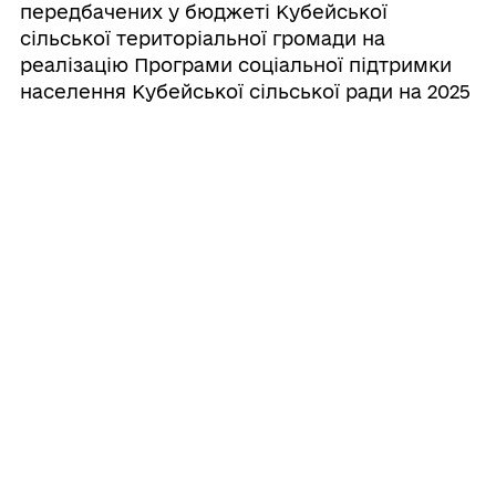
передбачених у бюджеті Кубейської
сільської територіальної громади на
реалізацію Програми соціальної підтримки
населення Кубейської сільської ради на 2025
- 2027 роки»;
- частину 4 п. 4.13 доповнити таким змістом:
«Виплата матеріальної допомоги
здійснюється на підставі розпорядження
сільського голови, виданого за результатами
розгляду заяви та документів заявника
комісією з питань фінансів, бюджету,
планування соціально - економічного
розвитку, інвестицій та міжнародного
співробітництва шляхом прийняття
протокольного рішення у межах коштів,
передбачених у бюджеті Кубейської
сільської територіальної громади на
реалізацію Програми соціальної підтримки