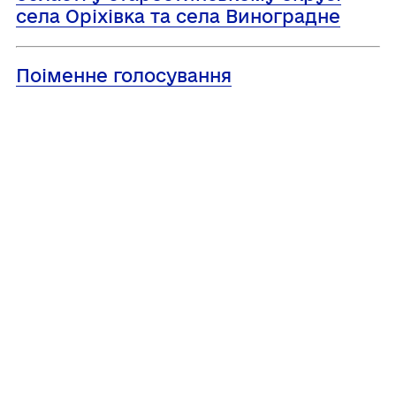
села Оріхівка та села Виноградне
Поіменне голосування
Поділитись
Дізнайтеся також
22/07/2026
Про підсумки роботи відділу ЦНАП