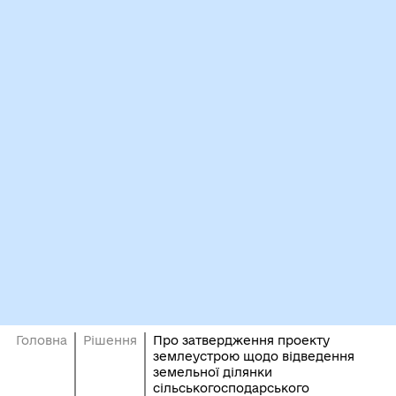
Головна
Рішення
Про затвердження проекту
землеустрою щодо відведення
земельної ділянки
сільськогосподарського