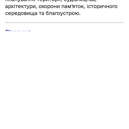
архітектури, охорони пам’яток, історичного
середовища та благоустрою.
Рішення
Поіменне голосування
Поділитись
Дізнайтеся також