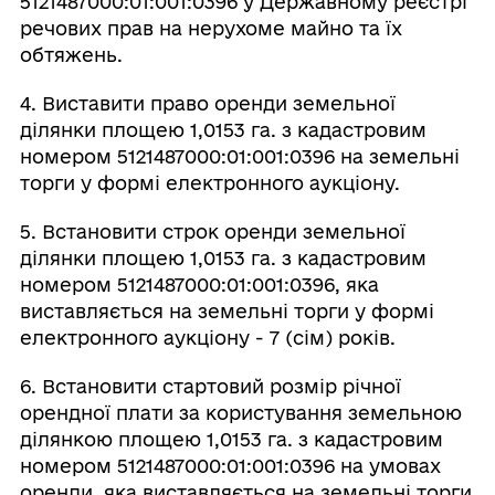
5121487000:01:001:0396 у Державному реєстрі
речових прав на нерухоме майно та їх
обтяжень.
4. Виставити право оренди земельної
ділянки площею 1,0153 га. з кадастровим
номером 5121487000:01:001:0396 на земельні
торги у формі електронного аукціону.
5. Встановити строк оренди земельної
ділянки площею 1,0153 га. з кадастровим
номером 5121487000:01:001:0396, яка
виставляється на земельні торги у формі
електронного аукціону - 7 (сім) років.
6. Встановити стартовий розмір річної
орендної плати за користування земельною
ділянкою площею 1,0153 га. з кадастровим
номером 5121487000:01:001:0396 на умовах
оренди, яка виставляється на земельні торги