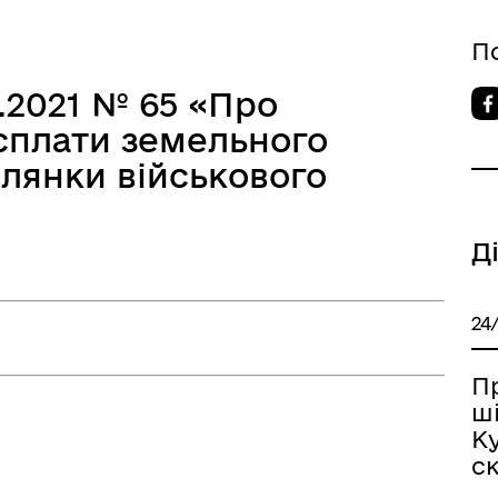
П
2.2021 № 65 «Про
 сплати земельного
ілянки військового
Д
24
П
ші
Ку
с