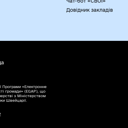
Чат-бот «СВОЇ»
Довідник закладів
да
ї Програми «Електронне
сті громади» (EGAP), що
нерстві з Міністерством
мки Швейцарії.
?