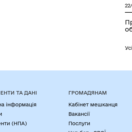
22
П
о
Ус
ЕНТИ ТА ДАНІ
ГРОМАДЯНАМ
на інформація
Кабінет мешканця
и
Вакансії
нти (НПА)
Послуги