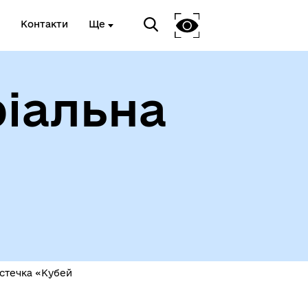
Контакти
Ще
іальна
ади
істечка «Кубей