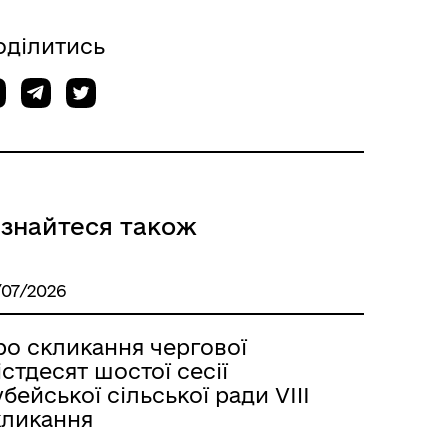
оділитись
ізнайтеся також
/07/2026
ро скликання чергової
стдесят шостої сесії
бейської сільської ради VIIІ
кликання