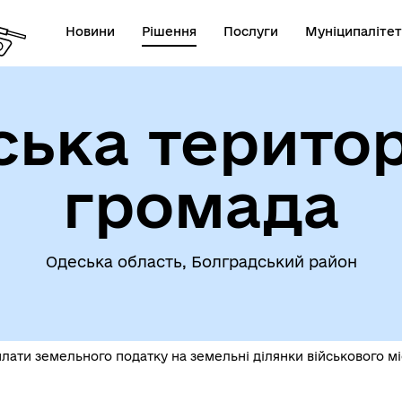
Новини
Рішення
Послуги
Муніципалітет
ська територ
омога особам, які
траждали від
Інвестиційні проєкти гром
громада
ухонебезпечних предметів
Одеська область, Болградський район
плати земельного податку на земельні ділянки військового м