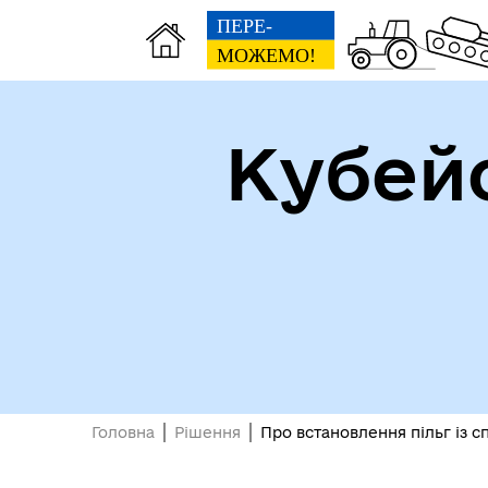
Кубей
Доп
Рада безбар'єрності
пос
виб
Головна
Рішення
Про встановлення пільг із с