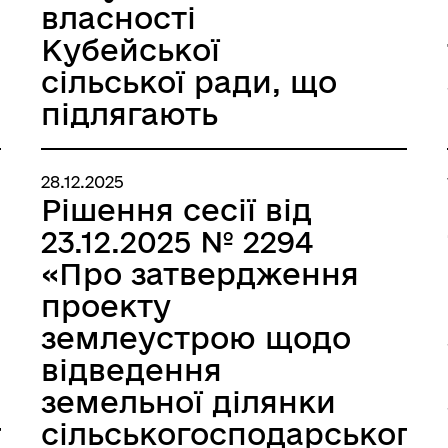
власності
Кубейської
сільської ради, що
підлягають
приватизації у 2026
році»
28.12.2025
Рішення сесії від
23.12.2025 № 2294
«Про затвердження
проекту
землеустрою щодо
відведення
земельної ділянки
го
сільськогосподарського