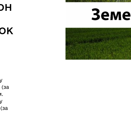
он
Перерва
12:30 - 13:00
ок
08:30 - 16:00
Перерва
12:30 - 13:00
Вихідний
Вихідний
у
 (за
м.
у
 (за