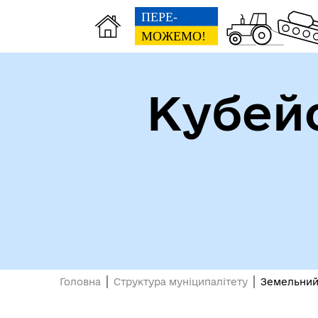
Кубей
Доп
Рада безбар'єрності
пос
виб
Головна
Структура муніципалітету
Земельний 