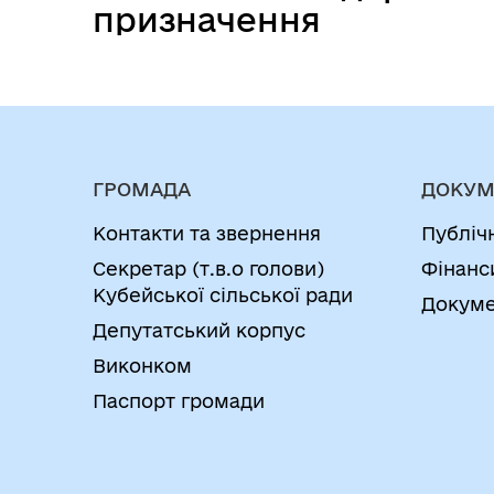
призначення
комунальної
власності для
продажу права
оренди на
земельних торгах у
ГРОМАДА
ДОКУМ
формі аукціону та
Контакти та звернення
Публіч
проведення
Секретар (т.в.о голови)
Фінанс
земельних торгів у
Кубейської сільської ради
Докуме
формі
Депутатський корпус
електронного
Виконком
аукціону»
Паспорт громади