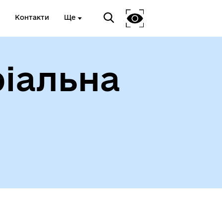
Контакти
Ще
іальна
ади