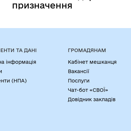
призначення
комунальної
власності для
продажу права
оренди на
земельних торгах у
ЕНТИ ТА ДАНІ
ГРОМАДЯНАМ
формі аукціону та
на інформація
Кабінет мешканця
проведення
и
Вакансії
земельних торгів у
нти (НПА)
Послуги
формі
Чат-бот «СВОЇ»
електронного
Довідник закладів
аукціону»