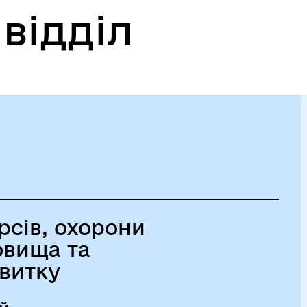
відділ
рсів, охорони
овища та
витку