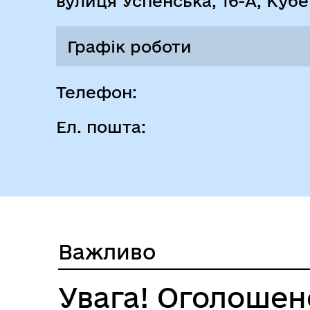
вулиця Успенська, 16-А, Куб
Графік роботи
Понеділок
Телефон:
Ел. пошта:
Вівторок
Середа
Важливо
Увага! Оголошен
Четвер