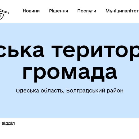
Новини
Рішення
Послуги
Муніципалітет
ська територ
громада
омога особам, які
траждали від
Інвестиційні проєкти гром
ухонебезпечних предметів
Одеська область, Болградський район
відділ