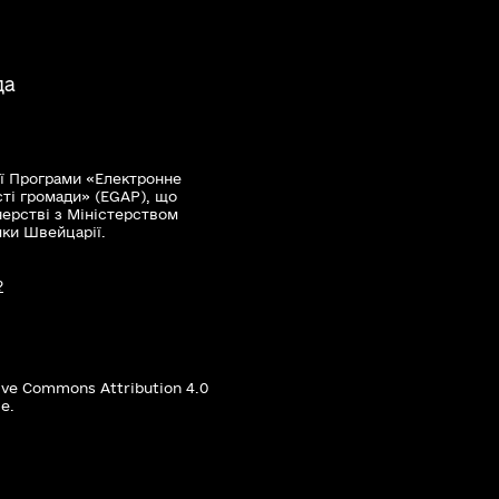
да
ї Програми «Електронне
сті громади» (EGAP), що
нерстві з Міністерством
мки Швейцарії.
?
ive Commons Attribution 4.0
е.