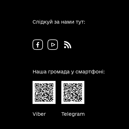
Болградського
району Одеської
області (за межами
Слідкуй за нами тут:
с. Кубей)»
Наша громада у смартфоні:
Viber
Telegram