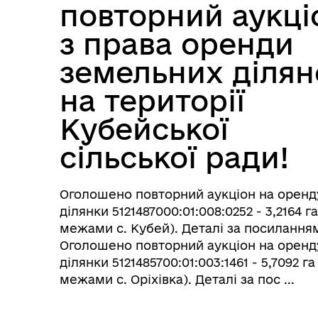
повторний аукці
з права оренди
земельних ділян
П`ятниця
на території
Кубейської
сільської ради!
Субота
Неділя
Оголошено повторний аукціон на оренд
ділянки 5121487000:01:008:0252 - 3,2164 га
межами с. Кубей). Деталі за посилання
Оголошено повторний аукціон на оренд
ділянки 5121485700:01:003:1461 - 5,7092 га
межами с. Оріхівка). Деталі за пос ...