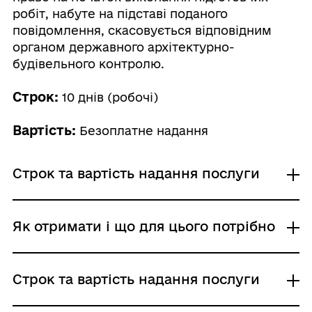
робіт, набуте на підставі поданого
повідомлення, скасовується відповідним
органом державного архітектурно-
будівельного контролю.
Строк:
10 днів (робочі)
Вартість:
Безоплатне надання
Строк та вартість надання послуги
Звичайне надання
Як отримати і що для цього потрібно
Адміністративний збір: Безоплатне надання /
0 UAH /
Строк надання: 10 днів (робочі)
Де отримати
Строк та вартість надання послуги
Центр надання адміністративних послуг