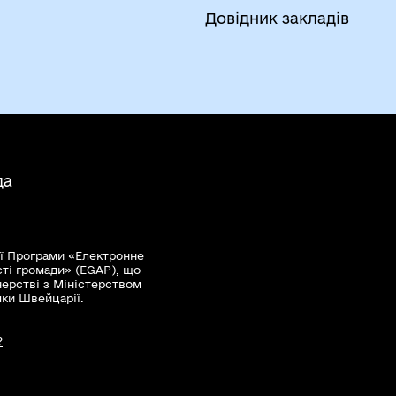
Довідник закладів
да
ї Програми «Електронне
сті громади» (EGAP), що
нерстві з Міністерством
мки Швейцарії.
?