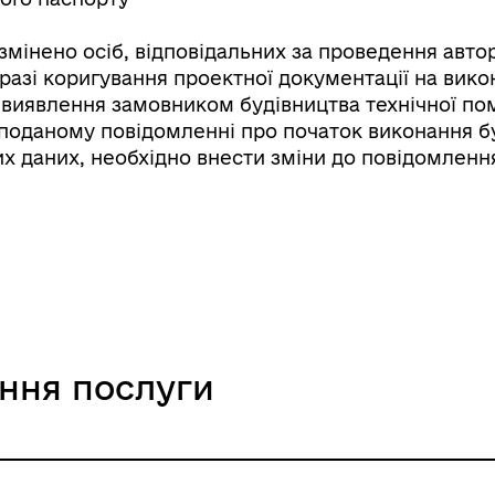
змінено осіб, відповідальних за проведення автор
 разі коригування проектної документації на вико
і виявлення замовником будівництва технічної по
поданому повідомленні про початок виконання б
х даних, необхідно внести зміни до повідомленн
ання послуги