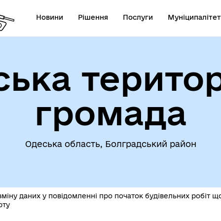
Новини
Рішення
Послуги
Муніципалітет
ська територ
омога особам, які
громада
траждали від
Інвестиційні проєкти гром
ухонебезпечних предметів
Одеська область, Болградський район
іну даних у повідомленні про початок будівельних робіт щод
рту