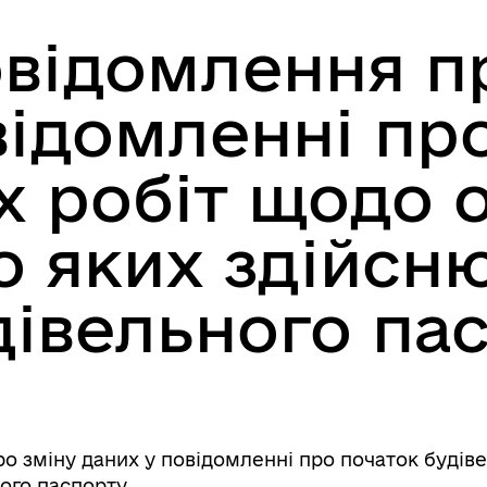
відомлення п
відомленні пр
 робіт щодо о
о яких здійсн
удівельного па
 зміну даних у повідомленні про початок будівел
ного паспорту