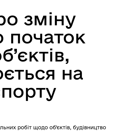
ро зміну
о початок
б’єктів,
юється на
спорту
ьних робіт щодо об’єктів, будівництво