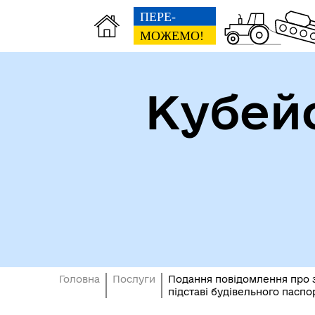
Кубей
Доп
Рада безбар'єрності
пос
виб
Головна
Послуги
Подання повідомлення про зм
підставі будівельного паспо