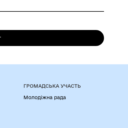
одо об’єктів, будівництво яких
еною особою) до відповідного органу
послуг або через електронний кабінет
біт"
електронних послуг або заповнюється
г
тративних послуг.Заява про зміну даних
ормою
х у повідомленні про початок виконання
file/text/72/f351247n635.docОрган
еної у повідомленні про зміну даних у
ГРОМАДСЬКА УЧАСТЬ
Молодіжна рада