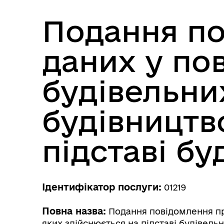
Подання по
даних у по
будівельних
будівництв
підставі б
Ідентифікатор послуги:
01219
Повна назва:
Подання повідомлення про
яких здійснюється на підставі будівель