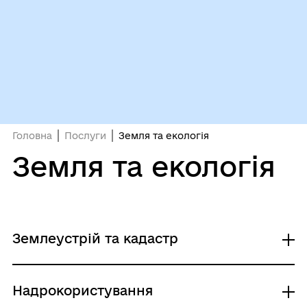
Головна
Послуги
Земля та екологія
Земля та екологія
Землеустрій та кадастр
Державна реєстрація земельної ділянки з
Надрокористування
видачею витягу з Державного земельного